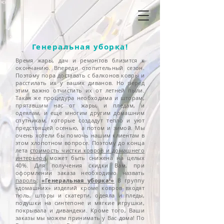
Генеральная уборка!
Время жары, дач и ремонтов близится к
окончанию. Впереди отопительный сезон.
Поэтому пора доставать с балконов ковры и
расстилать их у ваших диванов. Но перед
этим важно отчистить их от летней пыли.
Такая же процедура необходима и шторам,
прятавшим нас от жары, и пледам, и
одеялам, и еще многим другим домашним
спутникам, которые создадут тепло и уют
предстоящей осенью, а потом и зимой. Мы
очень хотели бы помочь нашим клиентам в
этом хлопотном вопросе. Поэтому до конца
лета
стоимость чистки ковров и домашнего
интерьера
может быть снижена на целых
40%. Для получения скидки Вам, при
оформлении заказа необходимо назвать
пароль
:
«Генеральная уборка!»
В группу
«домашних» изделий кроме ковров входят
тюль, шторы и скатерти, одеяла и пледы,
подушки на синтепоне и мягкие игрушки,
покрывала и дивандеки. Кроме того, Ваши
заказы мы можем принимать у Вас дома! По