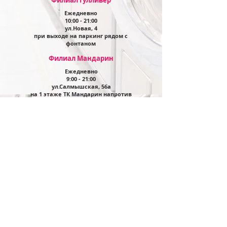
Филиал Гулливер
Ежедневно
10
:00 - 21:00
ул.Новая, 4
при выходе на паркинг рядом с
фонтаном
Филиал Мандарин
Ежедневно
9:00 - 21:00
ул.Салмышская, 56а
на
1 этаже ТК Мандарин напротив
Фермер-Базара
Филиал Форштадт
Ежедневно
9:00 - 21:00
ул.Чкалова, 2 в жилом доме на
перекрестке с ул.Маршала
Жукова
Филиал Север
Ежедневно
9:00 - 21:00
пкт.Дзержинского, 23
0 этаж
ТРЦ Север рядом с
гипермаркетом Магнит