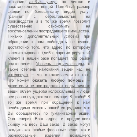
оказание
любых услуг
по чистке и
восстановлению вещей. Подобный размер
скидки по большинству видов услуг
граничит с себестоимостью на
производстве и в то же время позволит
существенно сэкономить на
восстановлении пострадавшего имущества.
Никаких дополнительных условий
при
обращении к нам соблюдать не нужно,
достаточно того, что адрес, по которому
зарегистрирован (либо зарегистрируется)
клиент в нашей базе попадает под район
подтопления.
Уровень подъема воды
, а
также
степень намокания вещей нас не
интересует
– мы отталкиваемся от того,
что можем
оказать любую помощь
–
даже если не пострадали от воды личные
вещи
, объем ущерба колоссальный и люди
все равно нуждаются в помощи. В любой! В
то же время при обращении к нам
необходимо сказать нашей сотруднице что
Вы обращаетесь по гуманитарной акции.
Она сверит Ваш адрес и предоставит
скидку на весь Ваш заказ. В заказ могут
входить как любые фасонные вещи, так и
разнообразные изделия домашнего