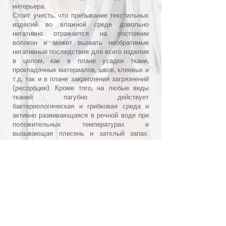
интерьера.
Стоит учесть, что пребывание текстильных
изделий во влажной среде довольно
негативно отражается на состоянии
волокон и может вызвать необратимые
негативные последствия для всего изделия
в целом, как в плане усадки ткани,
прокладочных материалов, швов, клеевых и
т.д, так и в плане закрепления загрязнений
(ресорбции). Кроме того, на любые виды
тканей пагубно действует
бактериологическая и грибковая среда и
активно развивающаяся в речной воде при
положительных температурах и
вызывающая плесень и затхлый запах.
Поэтому необходимо быть готовым к тому
что некоторые вещи уже не получится
восстановить (особенно это касается
изделий из натуральных волокон и, тем
более изделий из кожи, замши и меха).
Конечно мы можем принять заказ под
ответственность заказчика, но последнее
слово в любом случае будет за технологом
на производстве.
Сообщите всем вашим близким и знакомым