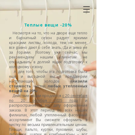
Теплые вещи -20%
Несмотря на то, что на дворе еще тепло
и бархатный сезон радует яркими
красками листвы, холода, тем не менее,
все равно дают о себе знать. Да и зима не
за горами. Поэтому уже сейчас, мы
рекомендуем нашим клиентам не
откладывать в долгий ящик подготовку к
холодному сезону.
А для того, чтобы эта подготовка была
ещё и выгодной мы в преддверии
наступающих холодов
снизили
стоимость
чистки
любых утепленных
вещей на
20%
!
Действие акции продлится
с 20 сентября
по 20 октября 2025 года
и
распространяется на дату оформления
заказа. В этот период во всех наших
филиалах, любой утепленный фасонный
ассортимент Вы сможете оформить в
чистку по весьма привлекательным ценам.
Плащи, пальто, куртки, пуховики, шубы,
дубленки, шапки и комбинезоны – вот