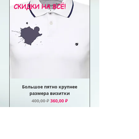
СКИДКИ НА ВСЁ!
Большое пятно крупнее
размера визитки
Обычная цена
Цена со скидкой
400,00 ₽
360,00 ₽
СКИДКИ НА ВСЁ!