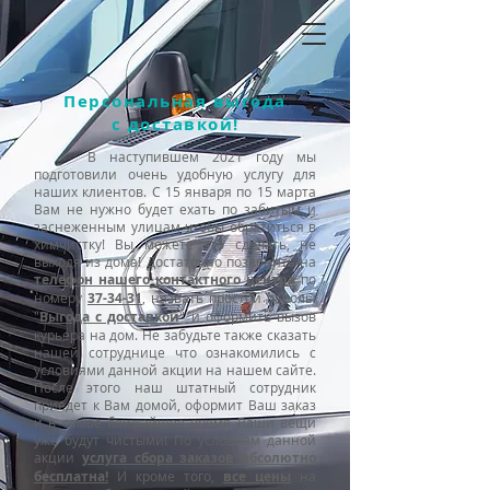
Персональная выгода
с доставкой!
В наступившем 2021 году мы
подготовили очень удобную услугу для
наших клиентов. С 15 января по 15 марта
Вам не нужно будет ехать по забитым и
заснеженным улицам чтобы обратиться в
химчистку! Вы можете это сделать, не
выходя из дома! Достаточно позвонить на
телефон нашего контактного центра
по
номеру
37-34-31
, назвать простой пароль:
"
Выгода с доставкой
" и оформить вызов
курьера на дом. Не забудьте также сказать
нашей сотруднице что ознакомились с
условиями данной акции на нашем сайте.
После этого наш штатный сотрудник
приедет к Вам домой, оформит Ваш заказ
и в самое ближайшее время Ваши вещи
уже будут чистыми! По условиям данной
акции
услуга сбора заказов абсолютно
бесплатна!
И кроме того,
все цены
на