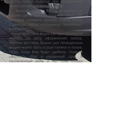
чистку любых изделий при оформлении
такого заказа
снижены на 20%
!
Вызвать курьера Вы также можете на
нашем сайте. Для оформления сбора или
доставки нажмите нужную кнопку внизу
страницы. Наша сотрудница перезвонит
Вам сама.
Сроки действия акции распространяются
именно на дату оформления заказа,
поэтому доставка Ваших уже почищенных
вещей может быть осуществлена и позже,
тогда, когда Вам будет удобнее. Главное
оформить сбор в указанный срок. В
назначенный день и час наш курьер
приедет к Вам предварительно позвонив
на номер телефона заказчика указанный в
квитанции, и заберет в чистку Ваши вещи.
После того как заказ будет принят в
работу, наши специалисты уведомят Вас о
сроках готовности. Ну а после исполнения
заказа с Вами свяжутся снова и предложат
возможность доставки
.
Звонок 37-35-32
Оформить заказ
Получить заказ
Мои заказы