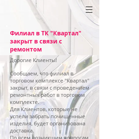
Филиал в ТК "Квартал"
закрыт в связи с
ремонтом
Дорогие Клиенты!
Сообщаем, что филиал в
торговом комплексе "Квартал"
закрыт, в связи с проведением
ремонтных работ в торговом
комплекте.
Для Клиентов, которые не
успели забрать почищенные
изделия, будет организована
доставка.
По всем возникшим вопросам