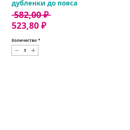
дубленки до пояса
Обычная
 582,00 ₽ 
Спеццена
цена
523,80 ₽
Количество
*
Добавить в корзину
Звонок 37-35-32
Оформить заказ
Получить заказ
Мои заказы