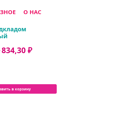
ЗНОЕ
О НАС
одкладом
ный
Обычная
Спеццена
 
834,30 ₽
цена
авить в корзину