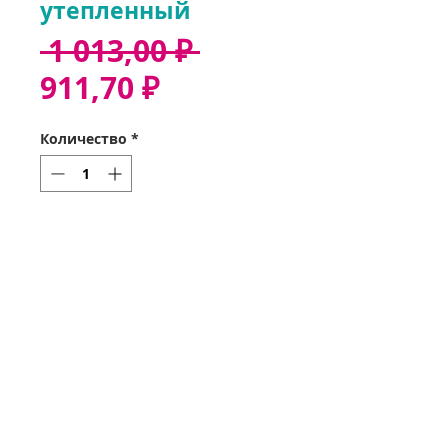
утепленный
Обычная
 1 013,00 ₽ 
Спеццена
цена
911,70 ₽
Количество
*
Добавить в корзину
Звонок 37-35-32
Оформить заказ
Получить заказ
Мои заказы