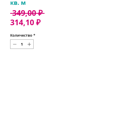
кв. м
Обычная
 349,00 ₽ 
Спеццена
цена
314,10 ₽
Количество
*
Добавить в корзину
Звонок 37-35-32
Оформить заказ
Получить заказ
Мои заказы