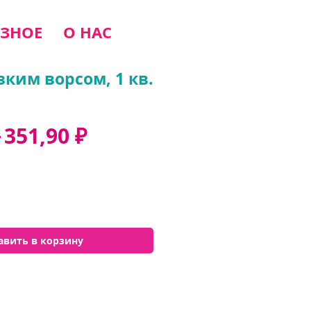
ЗНОЕ
О НАС
зким ворсом, 1 кв.
Обычная
Спеццена
 
351,90 ₽
цена
авить в корзину