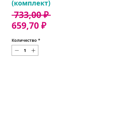
(комплект)
Обычная
 733,00 ₽ 
Спеццена
цена
659,70 ₽
Количество
*
Добавить в корзину
Звонок 37-35-32
Оформить заказ
Получить заказ
Мои заказы