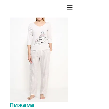
Пижама