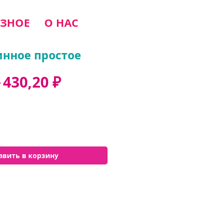
ЗНОЕ
О НАС
инное простое
Обычная
Спеццена
 
430,20 ₽
цена
авить в корзину