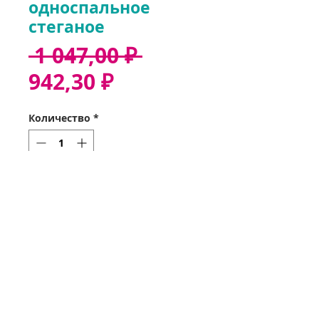
односпальное
стеганое
Обычная
 1 047,00 ₽ 
Спеццена
цена
942,30 ₽
Количество
*
Добавить в корзину
Звонок 37-35-32
Оформить заказ
Получить заказ
Мои заказы