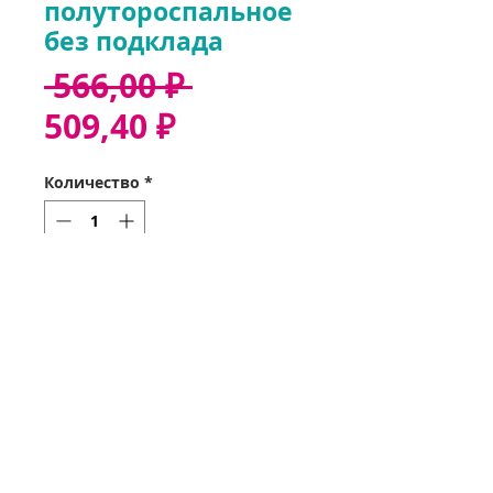
полутороспальное
без подклада
Обычная
 566,00 ₽ 
Спеццена
цена
509,40 ₽
Количество
*
Добавить в корзину
Звонок 37-35-32
Оформить заказ
Получить заказ
Мои заказы