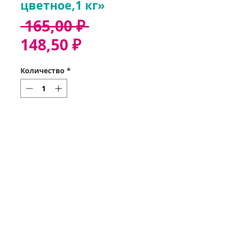
цветное,1 кг»
Обычная
 165,00 ₽ 
Спеццена
цена
148,50 ₽
Количество
*
Добавить в корзину
Звонок 37-35-32
Оформить заказ
Получить заказ
Мои заказы