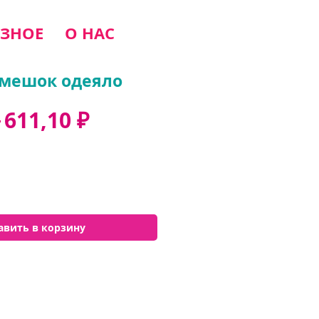
ЗНОЕ
О НАС
мешок одеяло
Обычная
Спеццена
 
611,10 ₽
цена
авить в корзину