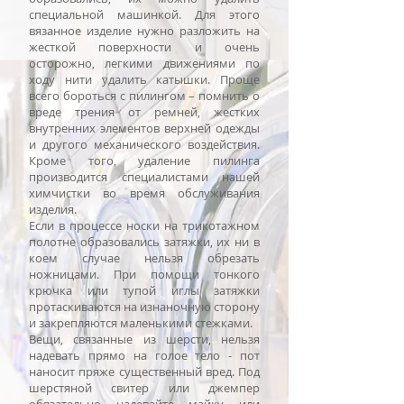
специальной машинкой. Для этого
вязанное изделие нужно разложить на
жесткой поверхности и очень
осторожно, легкими движениями по
ходу нити удалить катышки. Проще
всего бороться с пилингом – помнить о
вреде трения от ремней, жестких
внутренних элементов верхней одежды
и другого механического воздействия.
Кроме того, удаление пилинга
производится специалистами нашей
химчистки во время обслуживания
изделия.
Если в процессе носки на трикотажном
полотне образовались затяжки, их ни в
коем случае нельзя обрезать
ножницами. При помощи тонкого
крючка или тупой иглы затяжки
протаскиваются на изнаночную сторону
и закрепляются маленькими стежками.
Вещи, связанные из шерсти, нельзя
надевать прямо на голое тело - пот
наносит пряже существенный вред. Под
шерстяной свитер или джемпер