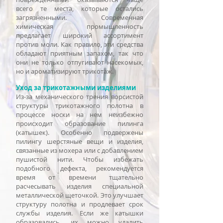
всего те места, которые остались
загрязненными. Современная
химическая промышленность
предлагает широкий ассортимент
против моли. Как правило, эти средства
обладают приятным запахом, так что
они не только отпугивают насекомых,
но и ароматизируют трикотаж.
Уход за трикотажными изделиями
Из-за механического трения ворсистой
структуры трикотажного полотна в
процессе носки на нем неизбежно
происходит образование пилинга
(катышек). Особенно подвержены
пилингу шерстяные вещи и изделия,
связанные из мохера или с добавлением
пушистой нити. Чтобы избежать
подобного дефекта, рекомендуется
время от времени тщательно
расчесывать изделия специальной
металлической щеточкой. Это улучшает
структуру полотна и продлевает срок
службы изделия. Если же катышки
образовались, их можно удалить