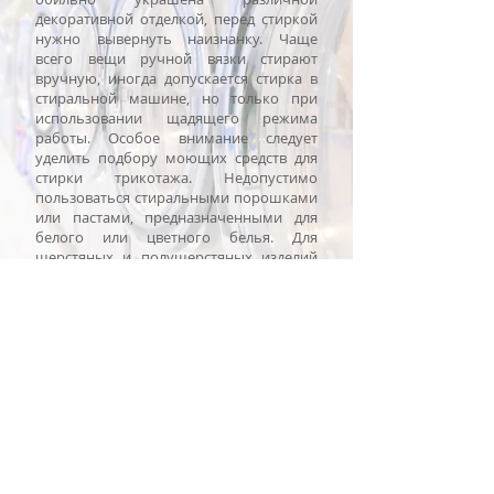
декоративной отделкой, перед стиркой
нужно вывернуть наизнанку. Чаще
всего вещи ручной вязки стирают
вручную, иногда допускается стирка в
стиральной машине, но только при
использовании щадящего режима
работы. Особое внимание следует
уделить подбору моющих средств для
стирки трикотажа. Недопустимо
пользоваться стиральными порошками
или пастами, предназначенными для
белого или цветного белья. Для
шерстяных и полушерстяных изделий
выпускаются специальные средства, не
содержащие кальцинированной соды и
снабженные особыми веществами,
которые делают шерстяную вещь более
пушистой и красивой. Стиральный
порошок ни в коем случае нельзя
сыпать прямо на стираемую вещь,
потому что в результате он может
испортить цвет вязанного изделия:
растворите моющее средство в воде,
взбейте пену и только после этого