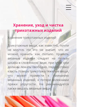
Хранение, уход и чистка
трикотажных изделий
Хранение трикотажных изделий
Трикотажные вещи, как известно, почти
не мнутся. Но это не значит, что их
можно хранить как попало. Хранить
вязаные изделия следует на полках
шкафа в сложенном виде, при этом они
должны лежать свободно. Недопустимо
класть поверх трикотажа тяжелые вещи,
что может привести к сминанию
вязанных изделий, к потере волокнами
пряжи упругости. Не рекомендуется
также вешать вязаные вещи