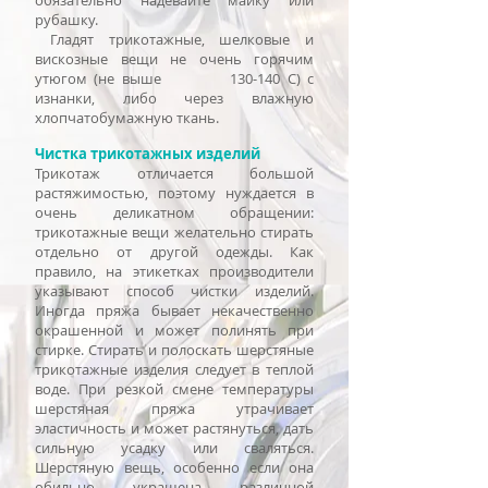
обязательно надевайте майку или
рубашку.
Гладят трикотажные, шелковые и
вискозные вещи не очень горячим
утюгом (не выше 130-140 С) с
изнанки, либо через влажную
хлопчатобумажную ткань.
Чистка трикотажных изделий
Трикотаж отличается большой
растяжимостью, поэтому нуждается в
очень деликатном обращении:
трикотажные вещи желательно стирать
отдельно от другой одежды. Как
правило, на этикетках производители
указывают способ чистки изделий.
Иногда пряжа бывает некачественно
окрашенной и может полинять при
стирке. Стирать и полоскать шерстяные
трикотажные изделия следует в теплой
воде. При резкой смене температуры
шерстяная пряжа утрачивает
эластичность и может растянуться, дать
сильную усадку или сваляться.
Шерстяную вещь, особенно если она
обильно украшена различной