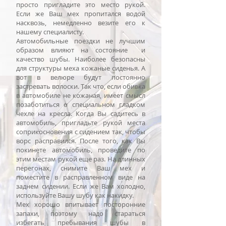
просто пригладите это место рукой.
Если же Ваш мех пропитался водой
насквозь, немедленно везите его к
нашему специалисту.
Автомобильные поездки не лучшим
образом влияют на состояние и
качество шубы. Наиболее безопасны
для структуры меха кожаные сиденья. А
вот в велюре будут постоянно
застревать волоски. Так что, если обивка
в автомобиле не кожаная, имеет смысл
позаботиться о специальном гладком
чехле на кресла. Когда Вы садитесь в
автомобиль, пригладьте рукой места
соприкосновения с сидением так, чтобы
ворс расправился. После того, как Вы
покинете автомобиль, проведите по
этим местам рукой еще раз. На длинных
перегонах, снимите Ваш мех и
поместите в расправленном виде на
заднем сидении. Если же Вам холодно,
используйте Вашу шубу как накидку.
Мех хорошо впитывает посторонние
запахи, поэтому надо стараться
избегать пребывания шубы в