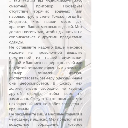
– тем самым вы подписываете меху
смертный приговор. Проверьте
отсутствие горячих водяных или
паровых труб в стене. Только тогда Вы
убедитесь, что нашли место для
хранения Ваших меховых изделий. Мех
должен висеть так, чтобы дышать и не
соприкасаться с другими предметами
одежды.
Не оставляйте надолго Ваше меховое
изделие на проволочной вешалке
полученной из нашей химчистки.
Вешайте Ваш мех на широкоплечей или
подбитой вешалке с длинным крючком.
Размер вешалки должен
соответствовать размеру одежды, иначе
она деформируется. В шкафу мех
должен висеть свободно, не касаясь
другой одежды, чтобы ворс не
заминался. Следует также помнить, что
некрашеный мех не любит соседства с
крашеным.
Не закрывайте Ваши меховые изделия в
чемоданах и ящиках. Мех предпочитает
воздушное обращение, которое