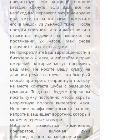
препятствует его кожаной стороне
(мездре) сохнуть. Если Вам, все же
необходимо перевести мех в чемодане
или сумке, то на это время поместите
его в мешок из льняной ткани. После
поездки стряхните мех и дайте вольно
отвисеться изделию на плечиках на
протяжении 2х часов. Мех снова
распушится и станет гладким.
Не прикрепляйте Ваши драгоценности и
бижутерию к меху, и избегайте острых
ожерелий, которые могут повредить
Ваш мех. Не носите Вашу сумку на
длинном ремне на плече - это быстрый
способ протереть неприятную полоску
на месте контакта шубы с ремешком
сумочки. Тогда вы будете обречены
носить сумку постоянно, чтобы скрыть
неприятную полоску вытертого меха.
Ношение шарфа или косынки на шее,
напротив, защищает воротник, который
может истереться изнутри.
Избегайте воздействия химических
препаратов, включая духи
непосредственно на меховое изделие.