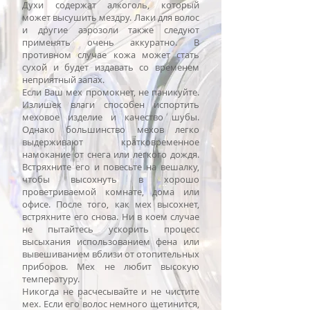
Духи содержат алкоголь, который
может высушить мездру. Лаки для волос
и другие аэрозоли также следуют
применять очень аккуратно. В
противном случае кожа может стать
сухой и будет издавать со временем
неприятный запах.
Если Ваш мех промокнет, не паникуйте.
Излишек влаги способен испортить
меховое изделие и качество шубы.
Однако большинство мехов легко
выдерживают кратковременное
намокание от снега или легкого дождя.
Встряхните его и повесьте на вешалку,
чтобы высохнуть в хорошо
проветриваемой комнате, дома или
офисе. После того, как мех высохнет,
встряхните его снова. Ни в коем случае
не пытайтесь ускорить процесс
высыхания использованием фена или
вывешиванием вблизи от отопительных
приборов. Мех не любит высокую
температуру.
Никогда не расчесывайте и не чистите
мех. Если его волос немного щетинится,