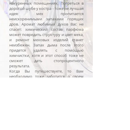
накуренных помещениях. Погреться в
дорогой шубе у костра - тоже не лучшая
идея: мех пропитается
неискоренимыми запахами горящих
дров. Аромат любимых духов Вас не
спасет: химический состав парфюма
может повредить структуру и цвет меха,
и ремонт меховых изделий станет
неизбежен. Запах дыма после этого
придется удалять с помощью
химчистки, хотя и этот способ тоже не
сможет дать стопроцентного
результата.
Когда Вы путешествуете, то Вам
необходимо тоже заботится о своем
мехе. Включите в Ваш страховой полис,
риски на случай потери мехового
изделия в отеле, ресторане или в
путешествии. В ресторане, если
гардероб переполнен или у Вас есть
какие-либо подозрения, не вешайте
Ваш мех на крючок без вешалки.
Сверните его аккуратно на стуле за
вашим столом и накройте его
салфеткой. В самолете багажное